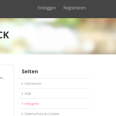
Einloggen
Registrieren
CK
Seiten
en,
Impressum
AGB
Allergene
Datenschutz & Cookies