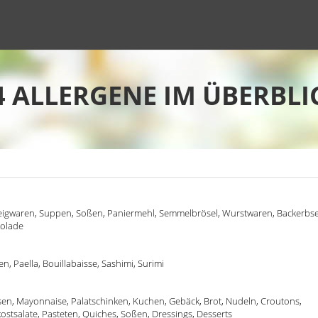
4 ALLERGENE IM ÜBERBLI
Teigwaren, Suppen, Soßen, Paniermehl, Semmelbrösel, Wurstwaren, Backerbs
kolade
n, Paella, Bouillabaisse, Sashimi, Surimi
isen, Mayonnaise, Palatschinken, Kuchen, Gebäck, Brot, Nudeln, Croutons,
kostsalate, Pasteten, Quiches, Soßen, Dressings, Desserts