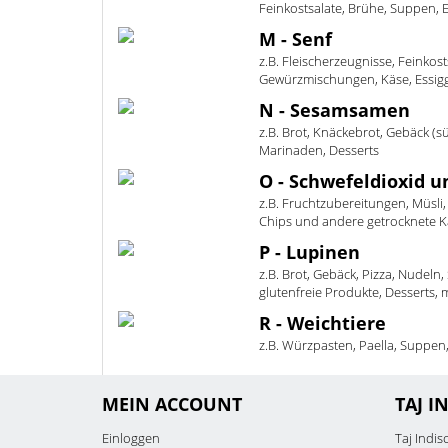
Feinkostsalate, Brühe, Suppen, 
M - Senf
z.B. Fleischerzeugnisse, Feinko
Gewürzmischungen, Käse, Essi
N - Sesamsamen
z.B. Brot, Knäckebrot, Gebäck (s
Marinaden, Desserts
O - Schwefeldioxid un
z.B. Fruchtzubereitungen, Müsli
Chips und andere getrocknete Ka
P - Lupinen
z.B. Brot, Gebäck, Pizza, Nudeln
glutenfreie Produkte, Desserts, mi
R - Weichtiere
z.B. Würzpasten, Paella, Suppen
MEIN ACCOUNT
TAJ I
Einloggen
Taj Indis