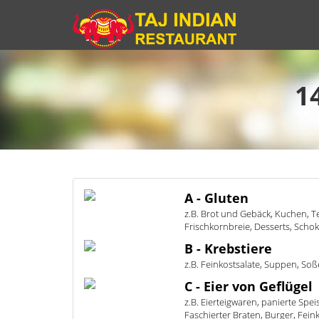
1
A - Gluten
z.B. Brot und Gebäck, Kuchen, 
Frischkornbreie, Desserts, Scho
B - Krebstiere
z.B. Feinkostsalate, Suppen, Soße
C - Eier von Geflügel
z.B. Eierteigwaren, panierte Spe
Faschierter Braten, Burger, Fein