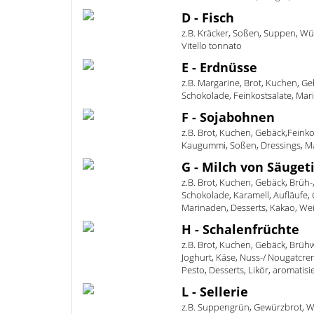
D - Fisch
z.B. Kräcker, Soßen, Suppen, Wü
Vitello tonnato
E - Erdnüsse
z.B. Margarine, Brot, Kuchen, Geb
Schokolade, Feinkostsalate, Marin
F - Sojabohnen
z.B. Brot, Kuchen, Gebäck,Feink
Kaugummi, Soßen, Dressings, Mar
G - Milch von Säuget
z.B. Brot, Kuchen, Gebäck, Brüh
Schokolade, Karamell, Aufläufe,
Marinaden, Desserts, Kakao, We
H - Schalenfrüchte
z.B. Brot, Kuchen, Gebäck, Brüh
Joghurt, Käse, Nuss-/ Nougatcrem
Pesto, Desserts, Likör, aromatisi
L - Sellerie
z.B. Suppengrün, Gewürzbrot, Wu