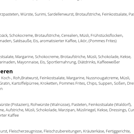
rzpasteten, Würste, Surimi, Sardellenwurst, Brotaufstriche, Feinkostsalate, Pa
äck, Schokocreme, Brotaufstriche, Cerealien, Müsli, Frühstücksflocken,
aden, Satésauße, Eis, aromatisierter Kaffee, Likör, (Pommes Frites)
ostsalate, Margarine, Schokocreme, Brotaufstriche, Müsli, Schokolade, Kekse,
inaden, Mayonnaise, Eis, Sportlernahrung, Diätdrinks, Kaffeeweißer
ieren
-, Koch-, Roh,Bratwurst, Feinkostsalate, Margarine, Nussnougatcreme, Müsli,
 Gratin, Kartoffelpürree, Kroketten, Pommes Frites, Chips, Suppen, Soßen, Dre
in
würste (Pistazien), Rohwürste (Walnüsse), Pasteten, Feinkostsalate (Waldorf),
e, Aufstriche, Müsli, Schokolade, Marzipan, Müsliriegel, Kekse, Dressings, Cur
erter Kaffee
rst, Fleischerzeugnisse, Fleischzubereitungen, Kräuterkäse, Fertiggerichte,