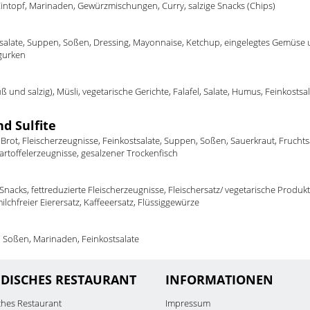
Eintopf, Marinaden, Gewürzmischungen, Curry, salzige Snacks (Chips)
stsalate, Suppen, Soßen, Dressing, Mayonnaise, Ketchup, eingelegtes Gemüse
ggurken
üß und salzig), Müsli, vegetarische Gerichte, Falafel, Salate, Humus, Feinkostsal
d Sulfite
, Brot, Fleischerzeugnisse, Feinkostsalate, Suppen, Soßen, Sauerkraut, Fruchtsa
rtoffelerzeugnisse, gesalzener Trockenfisch
, Snacks, fettreduzierte Fleischerzeugnisse, Fleischersatz/ vegetarische Produkt
lchfreier Eierersatz, Kaffeeersatz, Flüssiggewürze
, Soßen, Marinaden, Feinkostsalate
NDISCHES RESTAURANT
INFORMATIONEN
ches Restaurant
Impressum