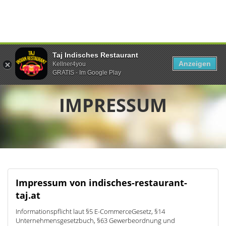
Taj Indisches Restaurant
Anzeigen
Kellner4you
GRATIS - Im Google Play
IMPRESSUM
Impressum von indisches-restaurant-
taj.at
Informationspflicht laut §5 E-CommerceGesetz, §14
Unternehmensgesetzbuch, §63 Gewerbeordnung und