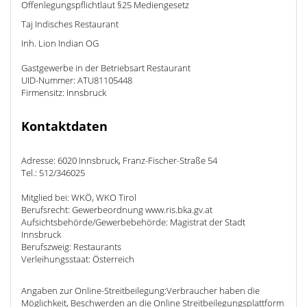
Offenlegungspflichtlaut §25 Mediengesetz
Taj Indisches Restaurant
Inh. Lion Indian OG
Gastgewerbe in der Betriebsart Restaurant
UID-Nummer: ATU81105448
Firmensitz: Innsbruck
Kontaktdaten
Adresse: 6020 Innsbruck, Franz-Fischer-Straße 54
Tel.: 512/346025
Mitglied bei: WKÖ, WKO Tirol
Berufsrecht: Gewerbeordnung www.ris.bka.gv.at
Aufsichtsbehörde/Gewerbebehörde: Magistrat der Stadt
Innsbruck
Berufszweig: Restaurants
Verleihungsstaat: Österreich
Angaben zur Online-Streitbeilegung:Verbraucher haben die
Möglichkeit, Beschwerden an die Online Streitbeilegungsplattform