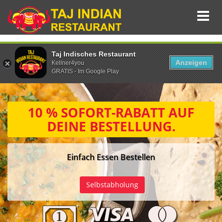
Taj Indisches Restaurant
Anzeigen
Kellner4you
GRATIS - Im Google Play
10 % SOFORT-RABATT
AUF
DEINE BESTELLUNG.
Einfach Essen Bestellen
PLZ
Selbstabholung
Eingeben