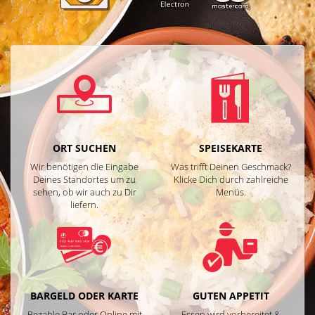
ORT SUCHEN
SPEISEKARTE
Wir benötigen die Eingabe
Was trifft Deinen Geschmack?
Deines Standortes um zu
Klicke Dich durch zahlreiche
sehen, ob wir auch zu Dir
Menüs.
liefern.
BARGELD ODER KARTE
GUTEN APPETIT
Bezahle Bar oder Online mit
Essen wird vorbereitet &