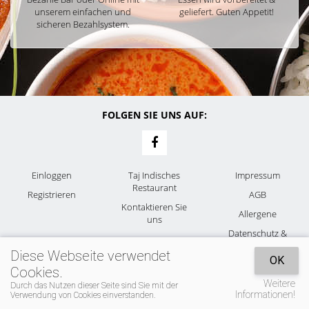
unserem einfachen und
geliefert. Guten Appetit!
sicheren Bezahlsystem.
FOLGEN SIE UNS AUF:
Einloggen
Taj Indisches
Impressum
Restaurant
Registrieren
AGB
Kontaktieren Sie
Allergene
uns
Datenschutz &
Cookies
Diese Webseite verwendet
OK
Cookies.
Weitere
Durch das Nutzen dieser Seite sind Sie mit der
Informationen!
Verwendung von Cookies einverstanden.